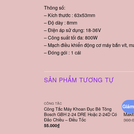
Thông số:
– Kích thước : 63x53mm
– Độ dày : 8mm
– Điện áp sử dụng: 18-36V
– Công suất tối đa: 800W
– Mạch điều khiển động cơ máy bắn vít, má
– Đóng gói : 1 cái
SẢN PHẨM TƯƠNG TỰ
CÔNG TẮC
PIN M
Giảm
Công Tắc Máy Khoan Đục Bê Tông
Pin 1
Bosch GBH 2-24 DRE Hoặc 2-24D Có
Maki
Đảo Chiều – Điều Tốc
360.
55.000
₫