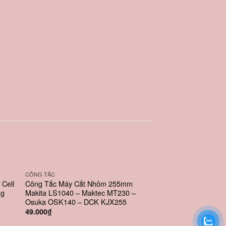
CÔNG TẮC
PT MÁY RỬA XE
 Cell
Công Tắc Máy Cắt Nhôm 255mm
Đầu Nối Hai Dây Rử
ng
Makita LS1040 – Maktec MT230 –
Ghép Hai Dây Lại Tă
Osuka OSK140 – DCK KJX255
Khớp Nối Đồng Tha
49.000
₫
35.000
₫