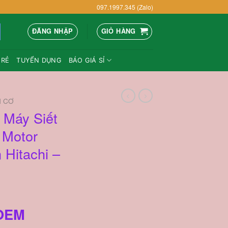
097.1997.345 (Zalo)
ĐĂNG NHẬP
GIỎ HÀNG
 RẺ
TUYỂN DỤNG
BÁO GIÁ SỈ
N CƠ
 Máy Siết
 Motor
 Hitachi –
iá
iện
 OEM
ại