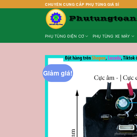
Skip
CHUYÊN CUNG CẤP PHỤ TÙNG GIÁ SỈ
to
content
PHỤ TÙNG ĐIỆN CƠ
PHỤ TÙNG XE MÁY
Giảm giá!