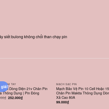
y siết bulong không chổi than chạy pin
ÁY CẦM TAY
MẠCH SẠC PIN
 giá!
0 Cell Dòng Điện 21v Chân Pin
Mạch Bảo Vệ Pin 10 Cell Hoặc 15
ta Thông Dụng | Pin Đóng
Chân Pin Makita Thông Dụng Dò
Xả Cao 80A
Giá
Giá
000
₫
252.000
₫
gốc
hiện
99.000
₫
là:
tại
360.000₫.
là: