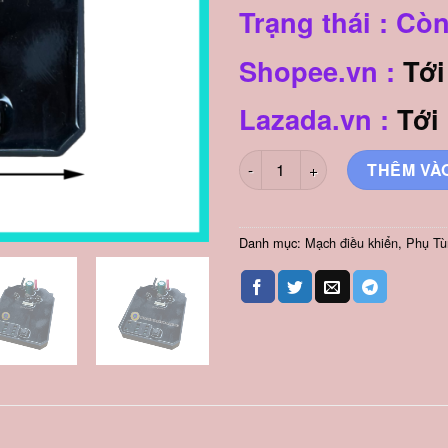
170.000₫
l
Trạng thái : Cò
9
Shopee.vn :
Tới
Lazada.vn :
Tới
Mạch Điều Khiển Máy Siết Bulo
THÊM VÀ
Danh mục:
Mạch điều khiển
,
Phụ Tù