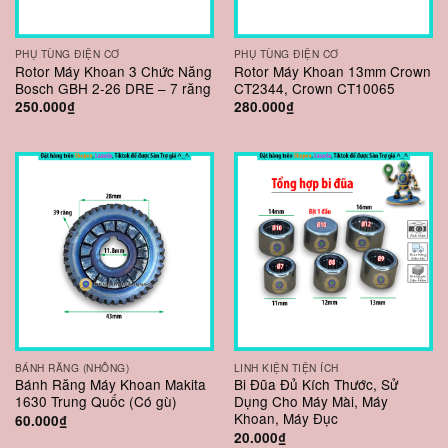
PHỤ TÙNG ĐIỆN CƠ
PHỤ TÙNG ĐIỆN CƠ
Rotor Máy Khoan 3 Chức Năng
Rotor Máy Khoan 13mm Crown
Bosch GBH 2-26 DRE – 7 răng
CT2344, Crown CT10065
250.000
₫
280.000
₫
BÁNH RĂNG (NHÔNG)
LINH KIỆN TIỆN ÍCH
Bánh Răng Máy Khoan Makita
Bi Đũa Đủ Kích Thước, Sử
1630 Trung Quốc (Có gù)
Dụng Cho Máy Mài, Máy
Khoan, Máy Đục
60.000
₫
20.000
₫