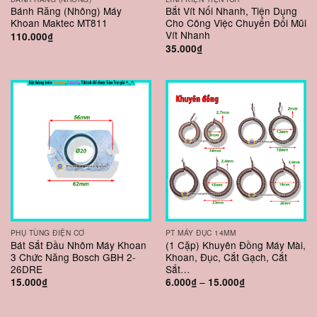
Bánh Răng (Nhông) Máy
Bắt Vít Nối Nhanh, Tiện Dụng
Khoan Maktec MT811
Cho Công Việc Chuyển Đổi Mũi
Vít Nhanh
110.000
₫
35.000
₫
PHỤ TÙNG ĐIỆN CƠ
PT MÁY ĐỤC 14MM
Bát Sắt Đầu Nhôm Máy Khoan
(1 Cặp) Khuyên Đồng Máy Mài,
3 Chức Năng Bosch GBH 2-
Khoan, Đục, Cắt Gạch, Cắt
26DRE
Sắt…
–
15.000
₫
6.000
₫
15.000
₫