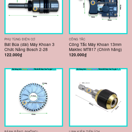
PHỤ TÙNG ĐIỆN CƠ
CÔNG TẮC
Bát Búa (dài) Máy Khoan 3
Công Tắc Máy Khoan 13mm
Chức Năng Bosch 2-28
Maktec MT817 (Chính hãng)
122.000
₫
120.000
₫
BÁNH RĂNG (NHÔNG)
LINH KIỆN TIỆN ÍCH