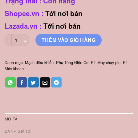
Trạng thái : Còn hàng
Shopee.vn :
Tới nơi bán
Lazada.vn :
Tới nơi bán
Mạch Điều Khiển Máy Khoan Bê Tông Pin 3 Chức Năng Boshun
THÊM VÀO GIỎ HÀNG
Danh mục:
Mạch điều khiển
,
Phụ Tùng Điện Cơ
,
PT Máy chạy pin
,
PT
Máy khoan
MÔ TẢ
ĐÁNH GIÁ (0)