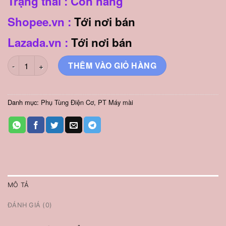
Trạng thái : Còn hàng
Shopee.vn :
Tới nơi bán
Lazada.vn :
Tới nơi bán
Chốt Hãm Nhông Mở Tán Kẹp Lưỡi Máy Mài 9553, 9556 số lượ
THÊM VÀO GIỎ HÀNG
Danh mục:
Phụ Tùng Điện Cơ
,
PT Máy mài
MÔ TẢ
ĐÁNH GIÁ (0)