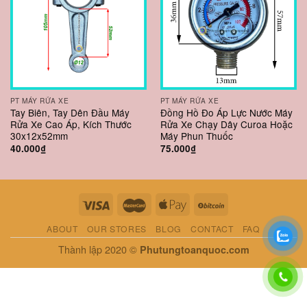
PT MÁY RỬA XE
PT MÁY RỬA XE
Tay Biên, Tay Dên Đầu Máy
Đồng Hồ Đo Áp Lực Nước Máy
Rửa Xe Cao Áp, Kích Thước
Rửa Xe Chạy Dây Curoa Hoặc
30x12x52mm
Máy Phun Thuốc
40.000
₫
75.000
₫
ABOUT
OUR STORES
BLOG
CONTACT
FAQ
Thành lập 2020 ©
Phutungtoanquoc.com