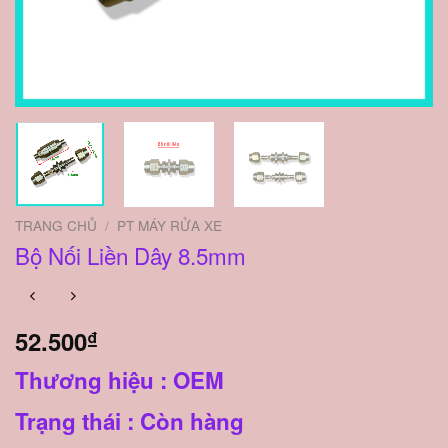
TRANG CHỦ
/
PT MÁY RỬA XE
Bộ Nối Liền Dây 8.5mm
52.500
₫
Thương hiệu : OEM
Trạng thái : Còn hàng