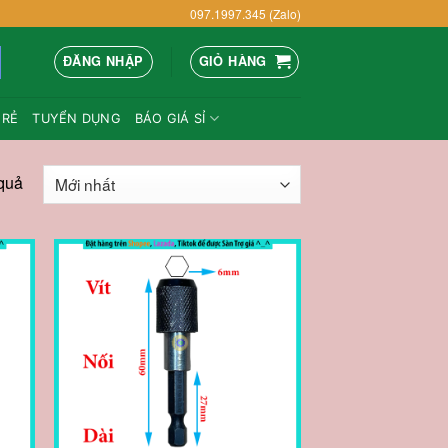
097.1997.345 (Zalo)
ĐĂNG NHẬP
GIỎ HÀNG
 RẺ
TUYỂN DỤNG
BÁO GIÁ SỈ
 quả