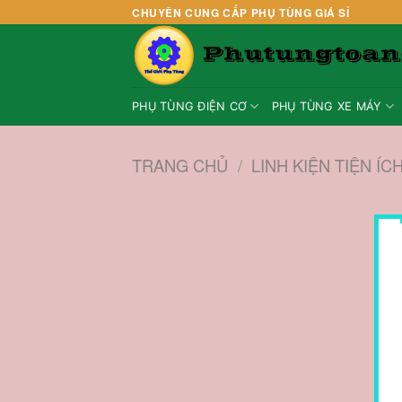
Skip
CHUYÊN CUNG CẤP PHỤ TÙNG GIÁ SỈ
to
content
PHỤ TÙNG ĐIỆN CƠ
PHỤ TÙNG XE MÁY
TRANG CHỦ
/
LINH KIỆN TIỆN ÍC