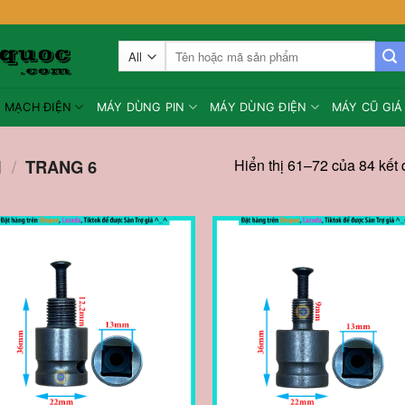
Tìm
kiếm:
MẠCH ĐIỆN
MÁY DÙNG PIN
MÁY DÙNG ĐIỆN
MÁY CŨ GIÁ
Hiển thị 61–72 của 84 kết
H
/
TRANG 6