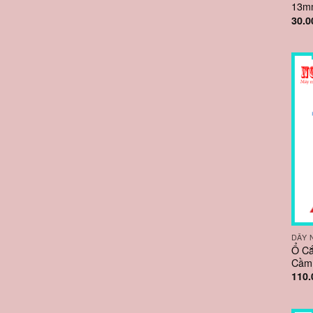
13m
30.0
DÂY 
Ổ Cắ
Cầm 
110.