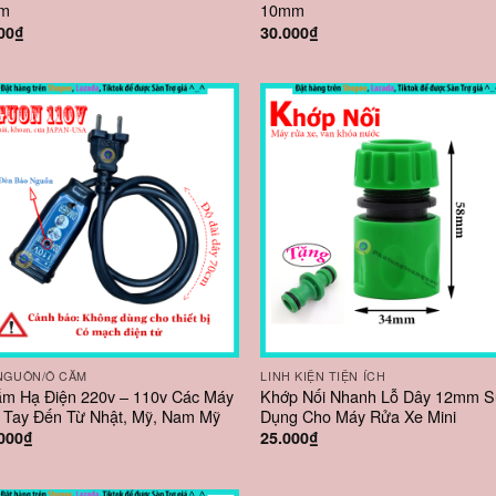
m
10mm
00
₫
30.000
₫
NGUỒN/Ổ CẮM
LINH KIỆN TIỆN ÍCH
m Hạ Điện 220v – 110v Các Máy
Khớp Nối Nhanh Lỗ Dây 12mm 
Tay Đến Từ Nhật, Mỹ, Nam Mỹ
Dụng Cho Máy Rửa Xe Mini
000
₫
25.000
₫