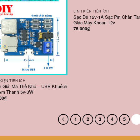
LINH KIỆN TIỆN ÍCH
Sạc Đế 12v-1A Sạc Pin Chân T
Giác Máy Khoan 12v
75.000
₫
 KIỆN TIỆN ÍCH
 Giải Mã Thẻ Nhớ – USB Khuếch
Âm Thanh 5v-3W
00
₫
1
2
3
4
5
6